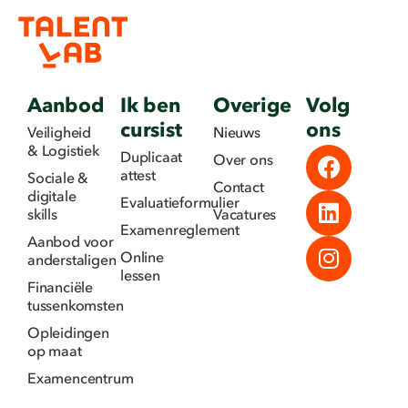
Aanbod
Ik ben
Overige
Volg
cursist
ons
Veiligheid
Nieuws
& Logistiek
Duplicaat
Over ons
attest
Sociale &
Contact
digitale
Evaluatieformulier
skills
Vacatures
Examenreglement
Aanbod voor
Online
anderstaligen
lessen
Financiële
tussenkomsten
Opleidingen
op maat
Examencentrum