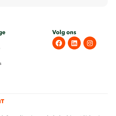
ge
Volg ons
s
s