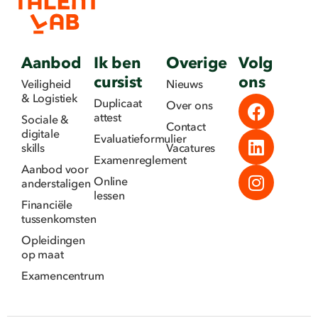
Aanbod
Ik ben
Overige
Volg
cursist
ons
Veiligheid
Nieuws
& Logistiek
Duplicaat
Over ons
attest
Sociale &
Contact
digitale
Evaluatieformulier
skills
Vacatures
Examenreglement
Aanbod voor
Online
anderstaligen
lessen
Financiële
tussenkomsten
Opleidingen
op maat
Examencentrum