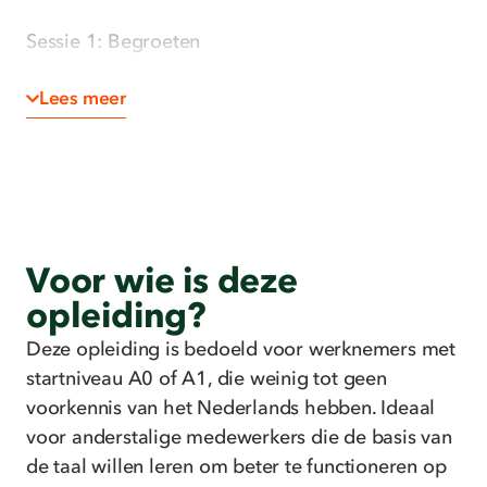
Sessie 1: Begroeten
Iemand begroeten; afscheid nemen,
Lees meer
Basisvragen en -antwoorden (waar is …?,
waar staat de …? Kan je helpen?)
Basiswoordenschat rond begroeting
Sessie 2: Instructies begrijpen
Begrijpen van basisstructuren bij instructies
Voor wie is deze
De cijfers
Basiswoordenschat gelinkt aan de nood
opleiding?
Sessie 3: Klantvriendelijke communicatie
Deze opleiding is bedoeld voor werknemers met
startniveau A0 of A1, die weinig tot geen
Basiszinnen om een klant te helpen of door
voorkennis van het Nederlands hebben. Ideaal
te verwijzen naar een collega
voor anderstalige medewerkers die de basis van
Dagen, maanden, het uur
de taal willen leren om beter te functioneren op
Sessie 4: Basiscommunicatie op de werkvloer