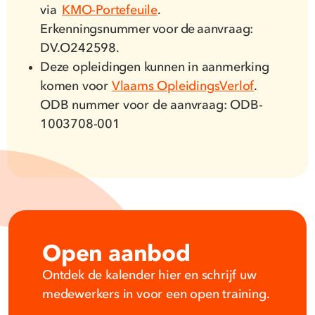
via
KMO-Portefeuile
.
Erkenningsnummer voor de aanvraag:
DV.O242598.
Deze opleidingen kunnen in aanmerking
komen voor
Vlaams OpleidingsVerlof
.
ODB nummer voor de aanvraag: ODB-
1003708-001
Open aanbod
Ontdek de kalender hier en schrijf uw
medewerkers in voor een open training.