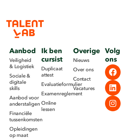
Aanbod
Ik ben
Overige
Volg
cursist
ons
Veiligheid
Nieuws
& Logistiek
Duplicaat
Over ons
attest
Sociale &
Contact
digitale
Evaluatieformulier
skills
Vacatures
Examenreglement
Aanbod voor
Online
anderstaligen
lessen
Financiële
tussenkomsten
Opleidingen
op maat