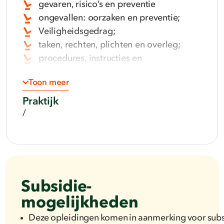
gevaren, risico’s en preventie
ongevallen: oorzaken en preventie;
Veiligheidsgedrag;
taken, rechten, plichten en overleg;
procedures, instructies en
signalering;
Toon meer
Noodsituaties;
gevaarlijke stoffen;
Praktijk
brand en explosie;
/
Arbeidsmiddelen;
specifieke werkzaamheden en
omstandigheden;
elektriciteit en straling;
ergonomische werkplek;
Subsidie­
persoonlijke
mogelijkheden
beschermingsmiddelen (PBM’s).
Deze opleidingen komen in aanmerking voor subs