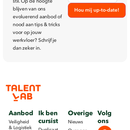
stil. Op de hoogte
blijven van ons
Hou mij up-to-date!
evoluerend aanbod of
nood aan tips & tricks
voor op jouw
werkvloer? Schrijf je
dan zeker in.
Aanbod
Ik ben
Overige
Volg
cursist
ons
Veiligheid
Nieuws
& Logistiek