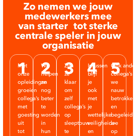
Zo nemen we jouw
medewerkers mee
van starter tot sterke
centrale speler in jouw
organisatie
1
2
3
4
5
Met
We
Zijn
Intussen
Ook ander
onze
helpen
ze
blijf
collega’s
opleidingen
ze
klaar
je
we
groeien
nog
om
ook
nauw
collega’s
beter
zelf
met
betrokken
met
te
collega’s
je
en
goesting
worden
op
wettelijke
begeleide
uit
in
sleeptouw
veiligheids-
we
tot
hun
te
en
op