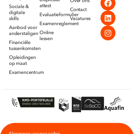
Duplicaat
Over ons
attest
Sociale &
Contact
digitale
Evaluatieformulier
skills
Vacatures
Examenreglement
Aanbod voor
Online
anderstaligen
lessen
Financiële
tussenkomsten
Opleidingen
op maat
Examencentrum
Algemene voorwaarden