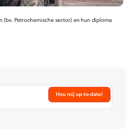
D
len (bv. Petrochemische sector) en hun diploma
I
c