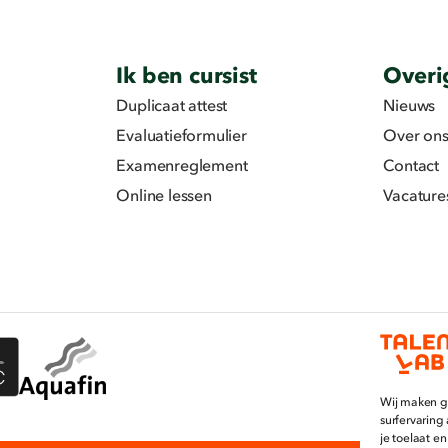
Ik ben cursist
Overi
Duplicaat attest
Nieuws
Evaluatieformulier
Over on
Examenreglement
Contact
Online lessen
Vacature
Wij maken g
surfervaring
je toelaat en