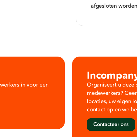
afgesloten worden
Incompan
werkers in voor een
Organiseert u deze o
medewerkers? Geen 
locaties, uw eigen l
contact op en we b
Contacteer ons