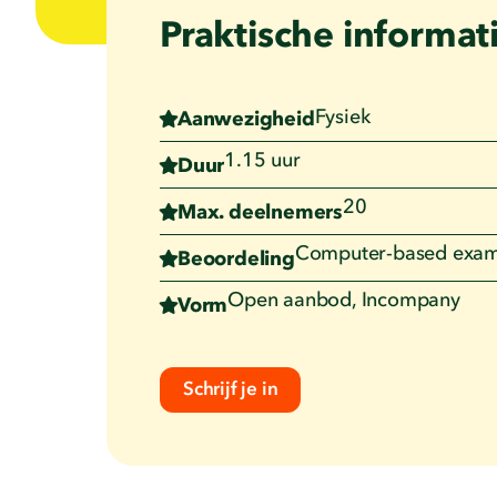
Praktische informat
Fysiek
Aanwezigheid
1.15 uur
Duur
20
Max. deelnemers
Computer-based exame
Beoordeling
Open aanbod, Incompany
Vorm
Schrijf je in