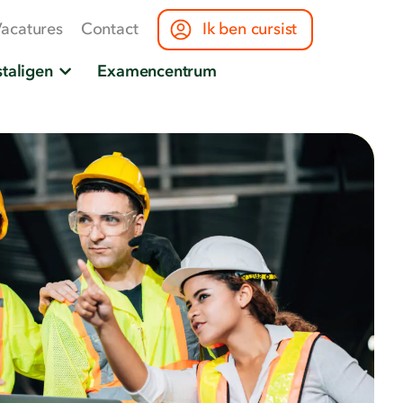
acatures
Contact
Ik ben cursist
taligen
Examencentrum