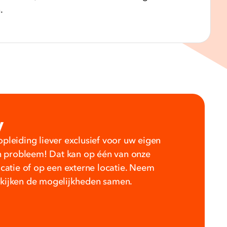
.
y
pleiding liever exclusief voor uw eigen
probleem! Dat kan op één van onze
ocatie of op een externe locatie. Neem
ekijken de mogelijkheden samen.