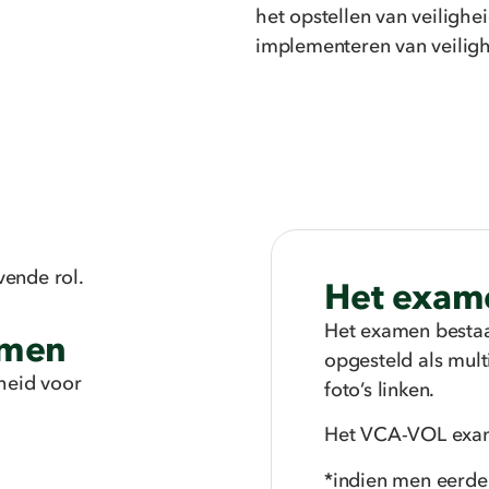
het opstellen van veilighe
implementeren van veilig
evende rol.
Het exam
Het examen bestaa
amen
opgesteld als mult
heid voor
foto’s linken.
Het VCA-VOL exam
*indien men eerder