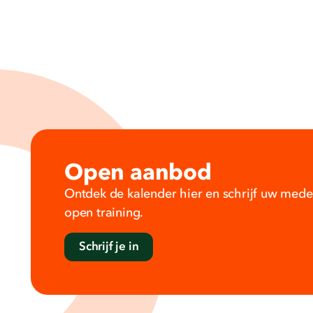
Open aanbod
Ontdek de kalender hier en schrijf uw mede
open training.
Schrijf je in