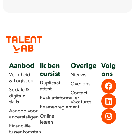
Aanbod
Ik ben
Overige
Volg
cursist
ons
Veiligheid
Nieuws
& Logistiek
Duplicaat
Over ons
attest
Sociale &
Contact
digitale
Evaluatieformulier
skills
Vacatures
Examenreglement
Aanbod voor
Online
anderstaligen
lessen
Financiële
tussenkomsten