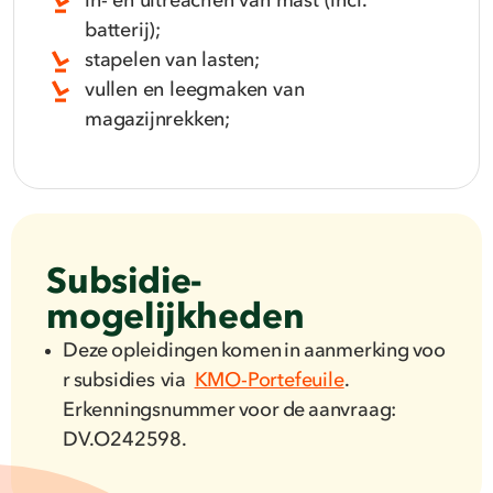
in- en uitreachen van mast (incl.
batterij);
stapelen van lasten;
vullen en leegmaken van
magazijnrekken;
Subsidie­
mogelijkheden
Deze opleidingen komen in aanmerking voo
r subsidies via
KMO-Portefeuile
.
Erkenningsnummer voor de aanvraag:
DV.O242598.