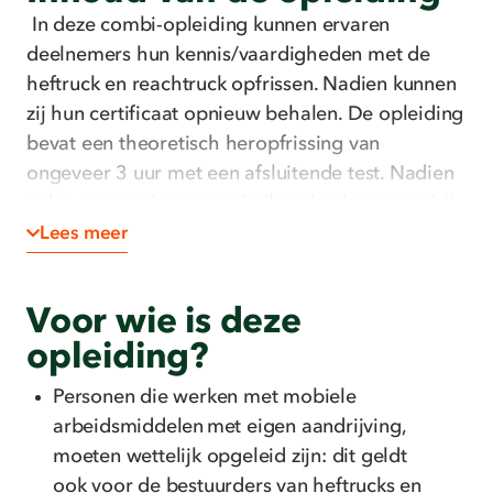
In deze combi-opleiding kunnen ervaren
deelnemers hun kennis/vaardigheden met de
heftruck en reachtruck opfrissen. Nadien kunnen
zij hun certificaat opnieuw behalen. De opleiding
bevat een theoretisch heropfrissing van
ongeveer 3 uur met een afsluitende test. Nadien
volgt een sessie met praktijkopdrachten waarbij
de veiligheid en stuurvaardigheid met de
Lees meer
heftruck en reachtrucks wordt nagegaan. Deze
opleiding gebeurt met de heftrucks en
Voor wie is deze
hoogwerkers die in onze opleidingscentra
opleiding?
voorzien zijn of die bij de klant beschikbaar zijn.
Bij de praktijkopleiding zijn veiligheidsschoenen
Personen die werken met mobiele
noodzakelijk. De cursist brengt deze mee.
arbeidsmiddelen met eigen aandrijving,
moeten wettelijk opgeleid zijn: dit geldt
ook voor de bestuurders van heftrucks en